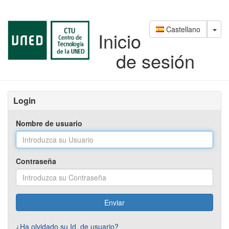
Saltar
al
contenido
Castellano
Inicio
de sesión
Login
Nombre de usuario
Contraseña
¿Ha olvidado su Id. de usuario?