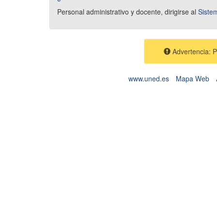
Personal administrativo y docente, dirigirse al
Sistem
Advertencia:
Advertencia: 
www.uned.es
Mapa Web