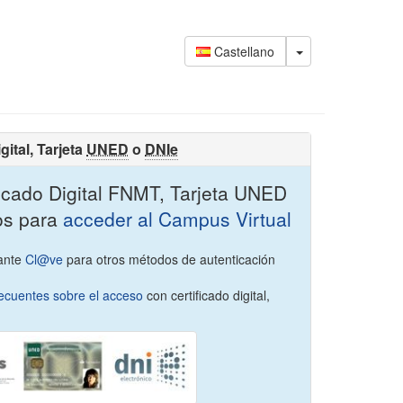
Castellano
ital, Tarjeta
UNED
o
DNIe
ficado Digital FNMT, Tarjeta UNED
os para
acceder al Campus Virtual
ante
Cl@ve
para otros métodos de autenticación
ecuentes sobre el acceso
con certificado digital,