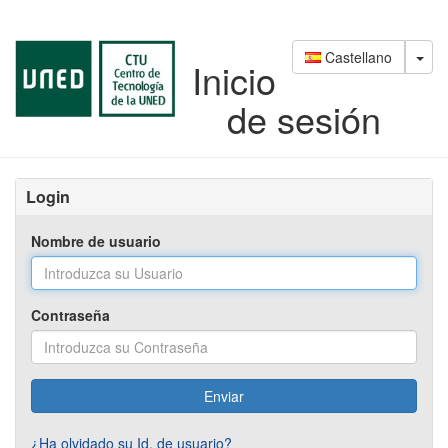
Saltar
al
contenido
Castellano
Inicio
de sesión
Login
Nombre de usuario
Contraseña
¿Ha olvidado su Id. de usuario?